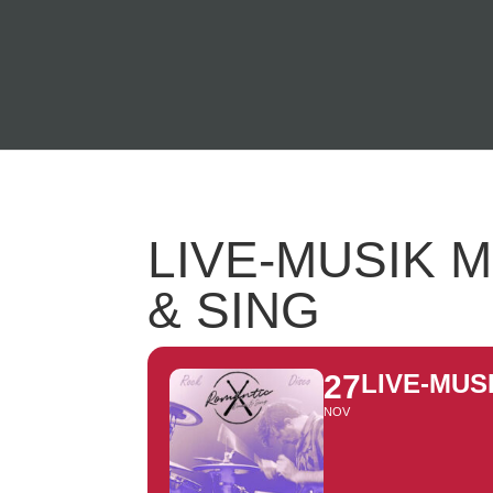
LIVE-MUSIK 
& SING
27
LIVE-MUS
NOV